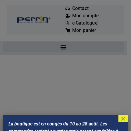
Contact
Mon compte
Mots
e-Catalogue
clés
Mon panier
:
×
La boutique est en congés du 10 au 28 août. Les