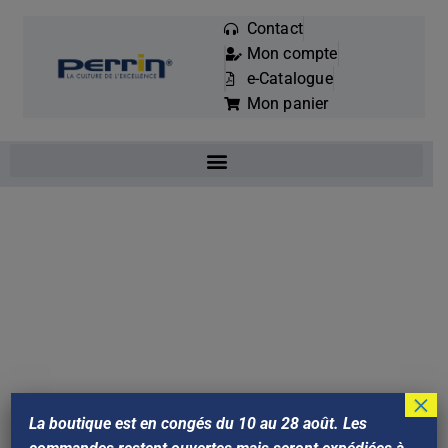
Contact
Mon compte
Mots
e-Catalogue
clés
Mon panier
:
×
La boutique est en congés du 10 au 28 août. Les