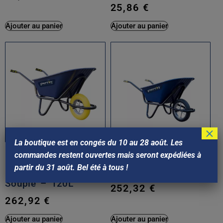
25,86
€
Ajouter au panier
Ajouter au panier
×
La boutique est en congés du 10 au 28 août. Les
commandes restent ouvertes mais seront expédiées à
Brouette JURASSIC
Brouette JURASSIC
partir du 31 août. Bel été à tous !
Roue Increvable
Roue Pleine – 120L
Souple – 120L
252,32
€
262,92
€
Ajouter au panier
Ajouter au panier